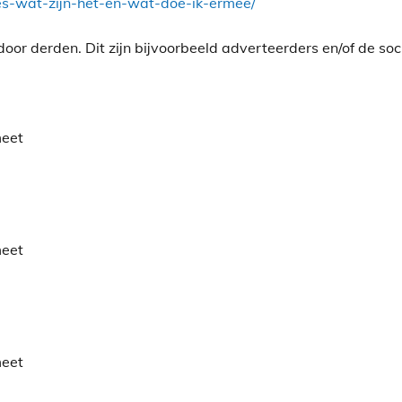
kies-wat-zijn-het-en-wat-doe-ik-ermee/
or derden. Dit zijn bijvoorbeeld adverteerders en/of de soc
meet
meet
meet