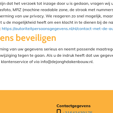
jn dat het verzoek tot inzage door u is gedaan, vragen wij u
pasfoto, MRZ (machine readable zone, de strook met numme
erming van uw privacy. We reageren zo snel mogelijk, maar
 u de mogelijkheid heeft om een klacht in te dienen bij de na
:
https://autoriteitpersoonsgegevens.nl/nl/contact-met-de-a
ens beveiligen
ming van uw gegevens serieus en neemt passende maatregel
ziging tegen te gaan. Als u de indruk heeft dat uw gegevens
e klantenservice of via info@dejonghdakenbouw.nl.
Contactgegevens

+31643439175